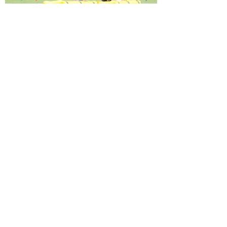
上一个：
无
ꄴ
下一个：
中化国际第17届职工趣味运动会
ꄲ