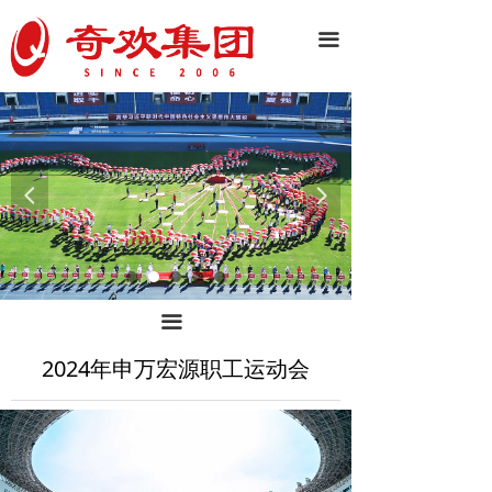
끀
넳
넲
끀
2024年申万宏源职工运动会