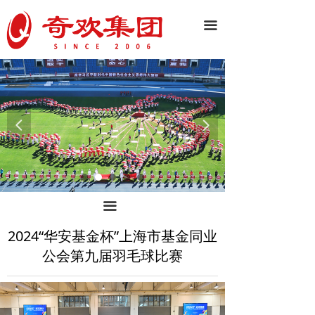
끀
넳
넲
끀
2024“华安基金杯”上海市基金同业
公会第九届羽毛球比赛